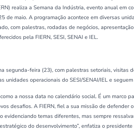
ERN) realiza a Semana da Indústria, evento anual em 
 25 de maio. A programação acontece em diversas unid
ado, com palestras, rodadas de negócios, apresentação 
ferecidos pela FIERN, SESI, SENAI e IEL.
segunda-feira (23), com palestras setoriais, visitas d
as unidades operacionais do SESI/SENAI/IEL e seguem a
como a nossa data no calendário social. É um marco 
ovos desafios. A FIERN, fiel a sua missão de defender os
no evidenciando temas diferentes, mas sempre ressalv
 estratégico do desenvolvimento”, enfatiza o president