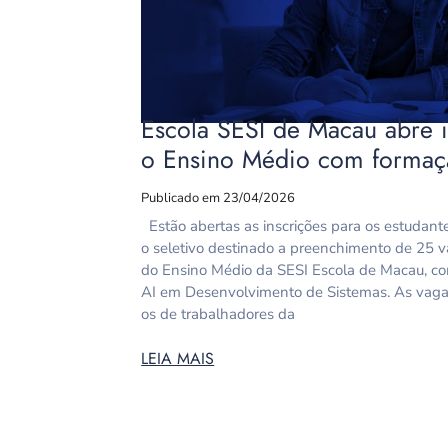
Escola SESI de Macau abre i
o Ensino Médio com formaç
Publicado em 23/04/2026
Estão abertas as inscrições para os estudant
o seletivo destinado a preenchimento de 25 va
do Ensino Médio da SESI Escola de Macau, com
AI em Desenvolvimento de Sistemas. As vagas s
os de trabalhadores da
LEIA MAIS